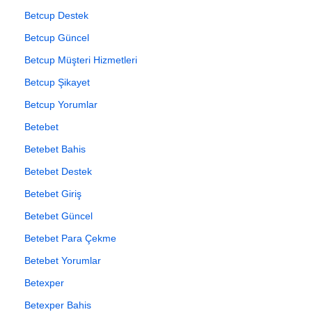
Betcup Destek
Betcup Güncel
Betcup Müşteri Hizmetleri
Betcup Şikayet
Betcup Yorumlar
Betebet
Betebet Bahis
Betebet Destek
Betebet Giriş
Betebet Güncel
Betebet Para Çekme
Betebet Yorumlar
Betexper
Betexper Bahis