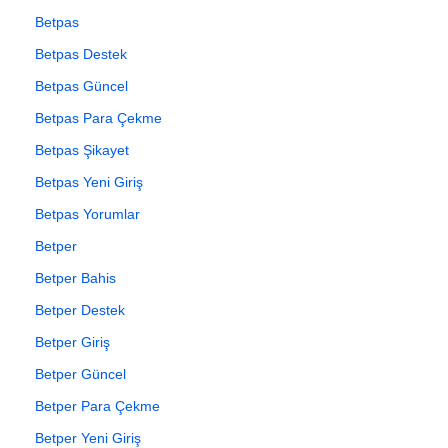
Betpas
Betpas Destek
Betpas Güncel
Betpas Para Çekme
Betpas Şikayet
Betpas Yeni Giriş
Betpas Yorumlar
Betper
Betper Bahis
Betper Destek
Betper Giriş
Betper Güncel
Betper Para Çekme
Betper Yeni Giriş