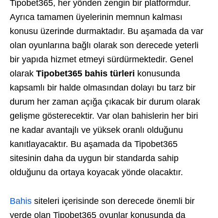
Tipobet365, her yönden zengin bir platformdur.
Ayrıca tamamen üyelerinin memnun kalması
konusu üzerinde durmaktadır. Bu aşamada da var
olan oyunlarına bağlı olarak son derecede yeterli
bir yapıda hizmet etmeyi sürdürmektedir. Genel
olarak
Tipobet365 bahis türleri
konusunda
kapsamlı bir halde olmasından dolayı bu tarz bir
durum her zaman açığa çıkacak bir durum olarak
gelişme gösterecektir. Var olan bahislerin her biri
ne kadar avantajlı ve yüksek oranlı olduğunu
kanıtlayacaktır. Bu aşamada da Tipobet365
sitesinin daha da uygun bir standarda sahip
olduğunu da ortaya koyacak yönde olacaktır.
Bahis
siteleri içerisinde son derecede önemli bir
yerde olan Tipobet365¸oyunlar konusunda da