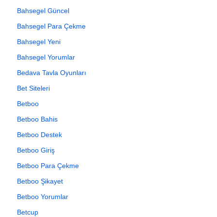
Bahsegel Güncel
Bahsegel Para Çekme
Bahsegel Yeni
Bahsegel Yorumlar
Bedava Tavla Oyunları
Bet Siteleri
Betboo
Betboo Bahis
Betboo Destek
Betboo Giriş
Betboo Para Çekme
Betboo Şikayet
Betboo Yorumlar
Betcup