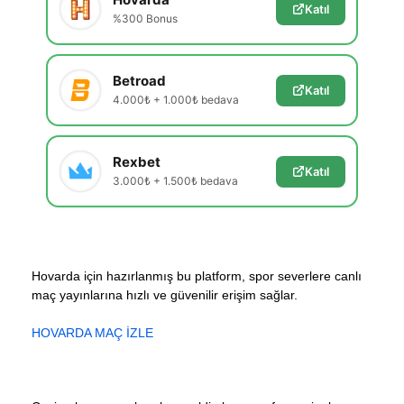
Katıl
%300 Bonus
Betroad
Katıl
4.000₺ + 1.000₺ bedava
Rexbet
Katıl
3.000₺ + 1.500₺ bedava
Hovarda için hazırlanmış bu platform, spor severlere canlı
maç yayınlarına hızlı ve güvenilir erişim sağlar.
HOVARDA MAÇ İZLE