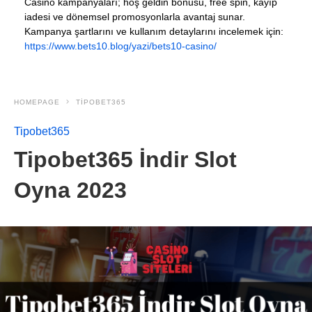
Casino kampanyaları; hoş geldin bonusu, free spin, kayıp
iadesi ve dönemsel promosyonlarla avantaj sunar.
Kampanya şartlarını ve kullanım detaylarını incelemek için:
https://www.bets10.blog/yazi/bets10-casino/
HOMEPAGE
TIPOBET365
Tipobet365
Tipobet365 İndir Slot
Oyna 2023