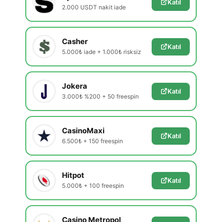
Katıl
2.000 USDT nakit iade
Casher
Katıl
5.000₺ iade + 1.000₺ risksiz
Jokera
Katıl
3.000₺ %200 + 50 freespin
CasinoMaxi
Katıl
6.500₺ + 150 freespin
Hitpot
Katıl
5.000₺ + 100 freespin
Casino Metropol