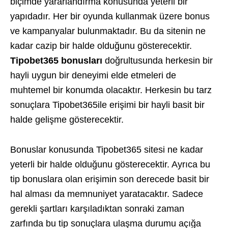
biçimde yararlandırma konusunda yeterli bir
yapıdadır. Her bir oyunda kullanmak üzere bonus
ve kampanyalar bulunmaktadır. Bu da sitenin ne
kadar cazip bir halde olduğunu gösterecektir.
Tipobet365 bonusları
doğrultusunda herkesin bir
hayli uygun bir deneyimi elde etmeleri de
muhtemel bir konumda olacaktır. Herkesin bu tarz
sonuçlara Tipobet365ile erişimi bir hayli basit bir
halde gelişme gösterecektir.
Bonuslar konusunda Tipobet365 sitesi ne kadar
yeterli bir halde olduğunu gösterecektir. Ayrıca bu
tip bonuslara olan erişimin son derecede basit bir
hal alması da memnuniyet yaratacaktır. Sadece
gerekli şartları karşıladıktan sonraki zaman
zarfında bu tip sonuçlara ulaşma durumu açığa