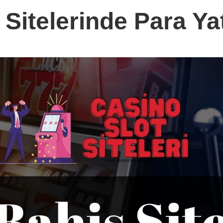
Sitelerinde Para Ya