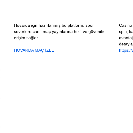
Hovarda için hazırlanmış bu platform, spor
Casino 
severlere canlı maç yayınlarına hızlı ve güvenilir
spin, k
erişim sağlar.
avantaj
detayla
HOVARDA MAÇ İZLE
https:/