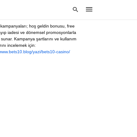
kampanyaları; hoş geldin bonusu, free
ayıp iadesi ve dönemsel promosyonlarla
 sunar. Kampanya şartlarını ve kullanım
rını incelemek için:
Type
/www.bets10.blog/yazi/bets10-casino/
your
search
query
and
hit
enter: