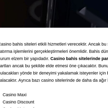
asino bahis siteleri etkili hizmetleri verecektir. Ancak bu
atırma işlemlerini gerçekleştirmeleri önemlidir. Bahis dün
urum elzem bir yapıdadır.
Casino bahis sitelerinde pa
artları ancak bu şekilde elde etmesi öne çıkacaktır. Bu
ulacakları yönde bir deneyimi yakalamak isteyenler için 
alacaktır. Ayrıca bazı casino sitelerinde de daha da ağır 
Casino Maxi
Casino Discount