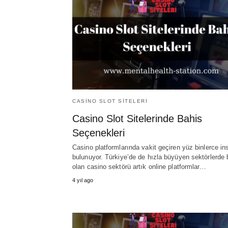
CASINO SLOT SITELERI
Casino Slot Sitelerinde Bahis
Seçenekleri
Casino platformlarında vakit geçiren yüz binlerce in
bulunuyor. Türkiye’de de hızla büyüyen sektörlerde b
olan casino sektörü artık online platformlar…
4 yıl ago