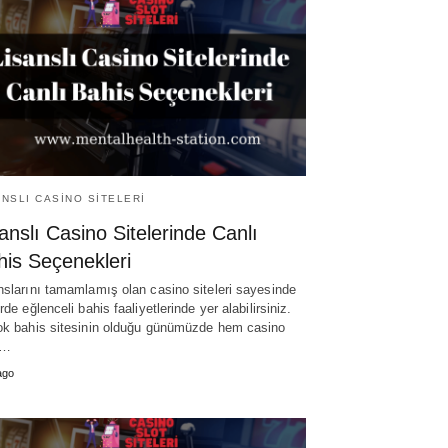
ANSLI CASINO SITELERI
anslı Casino Sitelerinde Canlı
his Seçenekleri
nslarını tamamlamış olan casino siteleri sayesinde
rde eğlenceli bahis faaliyetlerinde yer alabilirsiniz.
ok bahis sitesinin olduğu günümüzde hem casino
m…
ago