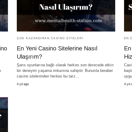
ÇOK KAZANDIRAN CASINO SITELERI
EN 
ino
En Yeni Casino Sitelerine Nasıl
En 
Ulaşırım?
Hi
Şans oyunlarına bağlı olarak herkes son derecede etkin
Casi
o
bir deneyim yaşama imkanına sahiptir. Bununla beraber
başl
casino sitelerinden herkes bu tarz…
uygu
4 yıl ago
4 yıl 