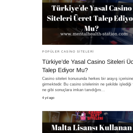
POPÜLER CASINO SITELERI
Türkiye’de Yasal Casino Siteleri Üc
Talep Ediyor Mu?
Casino siteleri konusunda herkes bir arayış içerisin
girmektedir. Bu casino sitelerinin ne şekilde işlediği
ne gibi sonuçlara imkan tanıdığını…
4 yıl ago