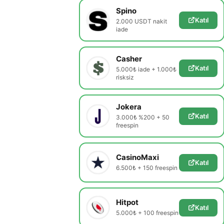
Spino
Katıl
2.000 USDT nakit
iade
Casher
Katıl
5.000₺ iade + 1.000₺
risksiz
Jokera
Katıl
3.000₺ %200 + 50
freespin
CasinoMaxi
Katıl
6.500₺ + 150 freespin
Hitpot
Katıl
5.000₺ + 100 freespin