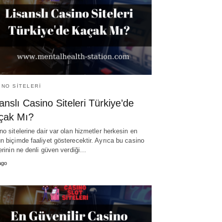
INO SITELERI
anslı Casino Siteleri Türkiye’de
çak Mı?
no sitelerine dair var olan hizmetler herkesin en
n biçimde faaliyet gösterecektir. Ayrıca bu casino
lerinin ne denli güven verdiği…
ago