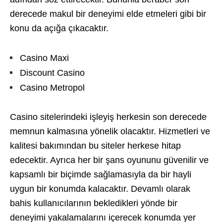
derecede makul bir deneyimi elde etmeleri gibi bir
konu da açığa çıkacaktır.
Casino Maxi
Discount Casino
Casino Metropol
Casino sitelerindeki işleyiş herkesin son derecede
memnun kalmasına yönelik olacaktır. Hizmetleri ve
kalitesi bakımından bu siteler herkese hitap
edecektir. Ayrıca her bir şans oyununu güvenilir ve
kapsamlı bir biçimde sağlamasıyla da bir hayli
uygun bir konumda kalacaktır. Devamlı olarak
bahis kullanıcılarının bekledikleri yönde bir
deneyimi yakalamalarını içerecek konumda yer