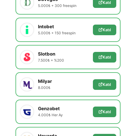
Katıl
5.000₺ + 300 freespin
Intobet
Katıl
5.000₺ + 150 freespin
Slotbon
Katıl
7.500₺ + %200
Milyar
Katıl
8.000₺
Genzobet
Katıl
4.000₺ Her Ay
Hovarda