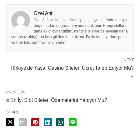
Özel Atıf
Özel Atıf, casino slot siteleriyle ilgili içeriklerinde detaya
boğulmadan doğrudan oyuna odaklanır. Hangi slotların
daha akıcı oynandığını, hangi sitelerde deneyimin daha
sorunsuz olduğunu kısa gözlemlerle aktarır. Fazla iddia yerine, pratik
ve hızlı bilgi sunmayı tercih eder.
NEXT
Türkiye'de Yasal Casino Siteleri Ücret Talep Ediyor Mu?
»
PREVIOUS
« En İyi Slot Siteleri Ödemelerini Yapıyor Mu?
SHARE