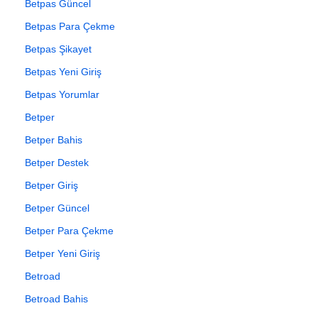
Betpas Güncel
Betpas Para Çekme
Betpas Şikayet
Betpas Yeni Giriş
Betpas Yorumlar
Betper
Betper Bahis
Betper Destek
Betper Giriş
Betper Güncel
Betper Para Çekme
Betper Yeni Giriş
Betroad
Betroad Bahis