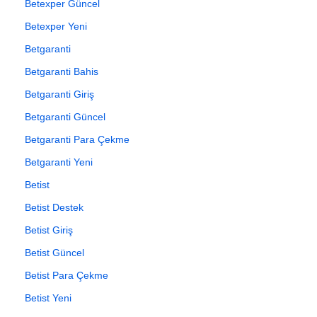
Betexper Güncel
Betexper Yeni
Betgaranti
Betgaranti Bahis
Betgaranti Giriş
Betgaranti Güncel
Betgaranti Para Çekme
Betgaranti Yeni
Betist
Betist Destek
Betist Giriş
Betist Güncel
Betist Para Çekme
Betist Yeni