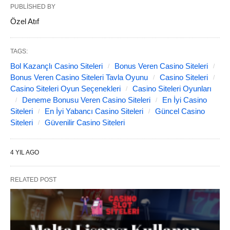
PUBLISHED BY
Özel Atıf
TAGS:
Bol Kazançlı Casino Siteleri
Bonus Veren Casino Siteleri
Bonus Veren Casino Siteleri Tavla Oyunu
Casino Siteleri
Casino Siteleri Oyun Seçenekleri
Casino Siteleri Oyunları
Deneme Bonusu Veren Casino Siteleri
En İyi Casino
Siteleri
En İyi Yabancı Casino Siteleri
Güncel Casino
Siteleri
Güvenilir Casino Siteleri
4 YIL AGO
RELATED POST