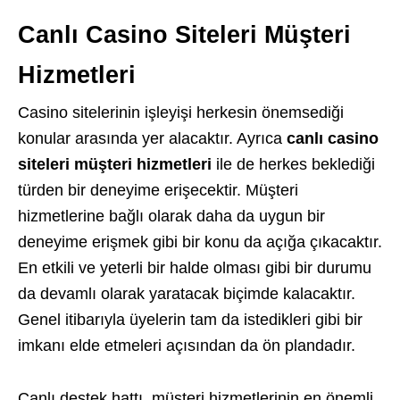
Canlı Casino Siteleri Müşteri
Hizmetleri
Casino sitelerinin işleyişi herkesin önemsediği
konular arasında yer alacaktır. Ayrıca
canlı casino
siteleri müşteri hizmetleri
ile de herkes beklediği
türden bir deneyime erişecektir. Müşteri
hizmetlerine bağlı olarak daha da uygun bir
deneyime erişmek gibi bir konu da açığa çıkacaktır.
En etkili ve yeterli bir halde olması gibi bir durumu
da devamlı olarak yaratacak biçimde kalacaktır.
Genel itibarıyla üyelerin tam da istedikleri gibi bir
imkanı elde etmeleri açısından da ön plandadır.
Canlı destek hattı, müşteri hizmetlerinin en önemli