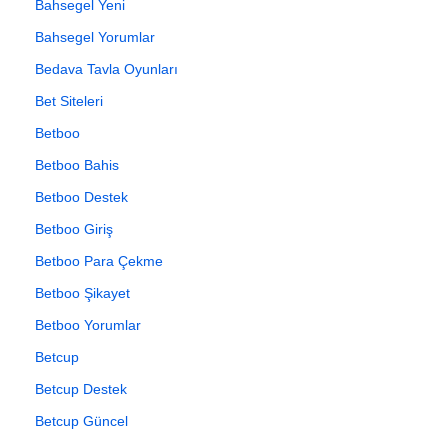
Bahsegel Yeni
Bahsegel Yorumlar
Bedava Tavla Oyunları
Bet Siteleri
Betboo
Betboo Bahis
Betboo Destek
Betboo Giriş
Betboo Para Çekme
Betboo Şikayet
Betboo Yorumlar
Betcup
Betcup Destek
Betcup Güncel