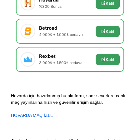
Katıl
%300 Bonus
Betroad
Katıl
4.000₺ + 1.000₺ bedava
Rexbet
Katıl
3.000₺ + 1.500₺ bedava
Hovarda için hazırlanmış bu platform, spor severlere canlı
maç yayınlarına hızlı ve güvenilir erişim sağlar.
HOVARDA MAÇ İZLE