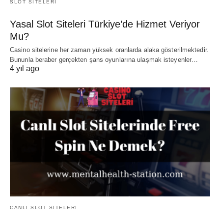
SLOT SITELERI
Yasal Slot Siteleri Türkiye’de Hizmet Veriyor
Mu?
Casino sitelerine her zaman yüksek oranlarda alaka gösterilmektedir.
Bununla beraber gerçekten şans oyunlarına ulaşmak isteyenler…
4 yıl ago
CANLI SLOT SITELERI