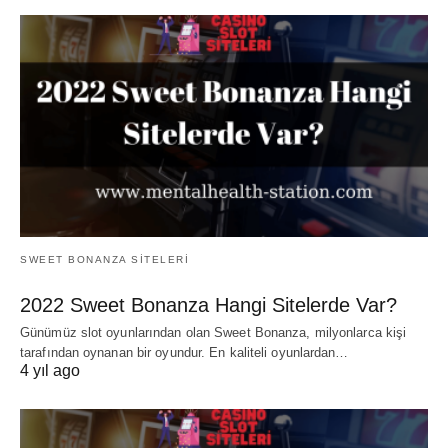
SWEET BONANZA SITELERI
2022 Sweet Bonanza Hangi Sitelerde Var?
Günümüz slot oyunlarından olan Sweet Bonanza, milyonlarca kişi
tarafından oynanan bir oyundur. En kaliteli oyunlardan…
4 yıl ago