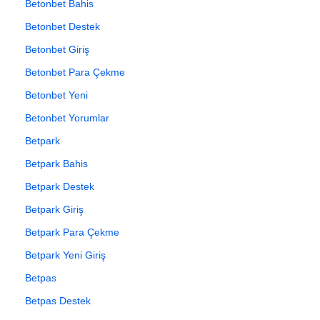
Betonbet Bahis
Betonbet Destek
Betonbet Giriş
Betonbet Para Çekme
Betonbet Yeni
Betonbet Yorumlar
Betpark
Betpark Bahis
Betpark Destek
Betpark Giriş
Betpark Para Çekme
Betpark Yeni Giriş
Betpas
Betpas Destek