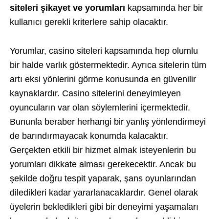
siteleri şikayet ve yorumları
kapsamında her bir
kullanıcı gerekli kriterlere sahip olacaktır.
Yorumlar, casino siteleri kapsamında hep olumlu
bir halde varlık göstermektedir. Ayrıca sitelerin tüm
artı eksi yönlerini görme konusunda en güvenilir
kaynaklardır. Casino sitelerini deneyimleyen
oyuncuların var olan söylemlerini içermektedir.
Bununla beraber herhangi bir yanlış yönlendirmeyi
de barındırmayacak konumda kalacaktır.
Gerçekten etkili bir hizmet almak isteyenlerin bu
yorumları dikkate alması gerekecektir. Ancak bu
şekilde doğru tespit yaparak, şans oyunlarından
diledikleri kadar yararlanacaklardır. Genel olarak
üyelerin bekledikleri gibi bir deneyimi yaşamaları