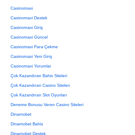
Casinomaxi
Casinomaxi Destek
Casinomaxi Giriş
Casinomaxi Güncel
Casinomaxi Para Çekme
Casinomaxi Yeni Giriş
Casinomaxi Yorumlar
Çok Kazandıran Bahis Siteleri
Çok Kazandıran Casino Siteleri
Çok Kazandıran Slot Oyunları
Deneme Bonusu Veren Casino Siteleri
Dinamobet
Dinamobet Bahis
Dinamobet Destek