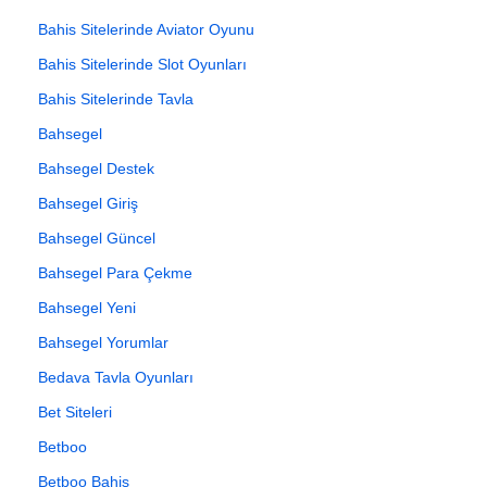
Bahis Sitelerinde Aviator Oyunu
Bahis Sitelerinde Slot Oyunları
Bahis Sitelerinde Tavla
Bahsegel
Bahsegel Destek
Bahsegel Giriş
Bahsegel Güncel
Bahsegel Para Çekme
Bahsegel Yeni
Bahsegel Yorumlar
Bedava Tavla Oyunları
Bet Siteleri
Betboo
Betboo Bahis