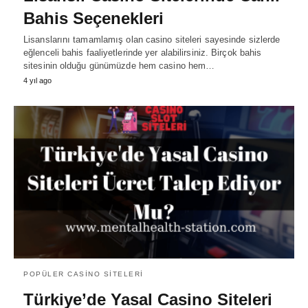
Bahis Seçenekleri
Lisanslarını tamamlamış olan casino siteleri sayesinde sizlerde
eğlenceli bahis faaliyetlerinde yer alabilirsiniz. Birçok bahis
sitesinin olduğu günümüzde hem casino hem…
4 yıl ago
POPÜLER CASINO SITELERI
Türkiye’de Yasal Casino Siteleri