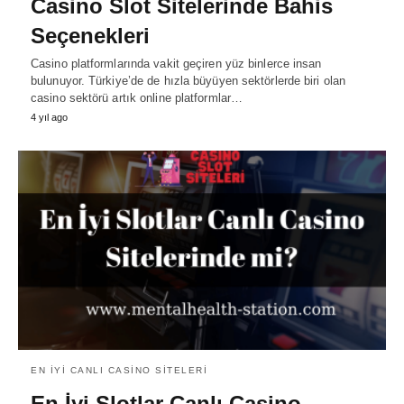
Casino Slot Sitelerinde Bahis
Seçenekleri
Casino platformlarında vakit geçiren yüz binlerce insan
bulunuyor. Türkiye’de de hızla büyüyen sektörlerde biri olan
casino sektörü artık online platformlar…
4 yıl ago
EN İYI CANLI CASINO SITELERI
En İyi Slotlar Canlı Casino