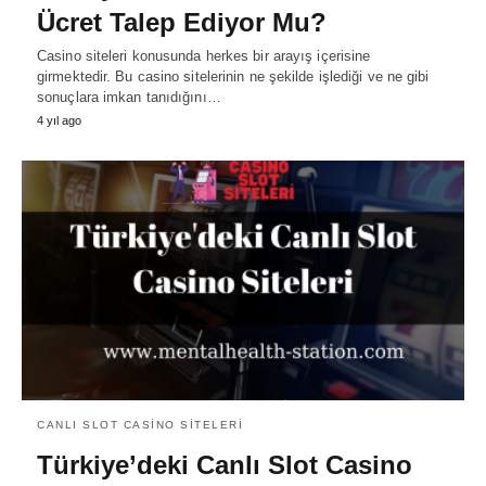
Ücret Talep Ediyor Mu?
Casino siteleri konusunda herkes bir arayış içerisine
girmektedir. Bu casino sitelerinin ne şekilde işlediği ve ne gibi
sonuçlara imkan tanıdığını…
4 yıl ago
CANLI SLOT CASINO SITELERI
Türkiye’deki Canlı Slot Casino