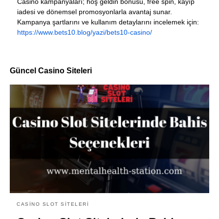
Casino kampanyaları; hoş geldin bonusu, free spin, kayıp
iadesi ve dönemsel promosyonlarla avantaj sunar.
Kampanya şartlarını ve kullanım detaylarını incelemek için:
https://www.bets10.blog/yazi/bets10-casino/
Güncel Casino Siteleri
CASINO SLOT SITELERI