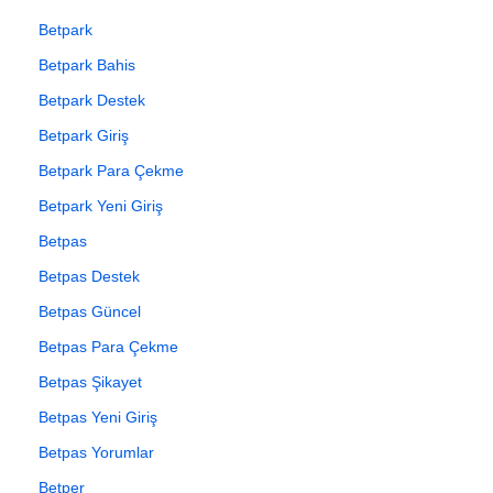
Betpark
Betpark Bahis
Betpark Destek
Betpark Giriş
Betpark Para Çekme
Betpark Yeni Giriş
Betpas
Betpas Destek
Betpas Güncel
Betpas Para Çekme
Betpas Şikayet
Betpas Yeni Giriş
Betpas Yorumlar
Betper