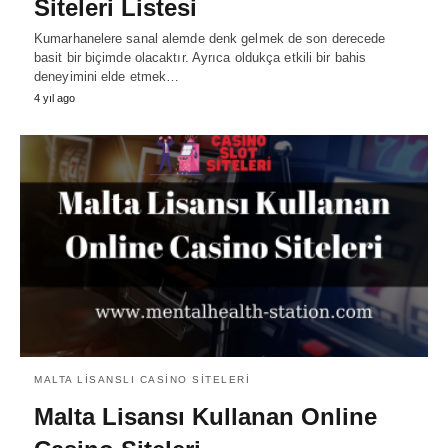
Siteleri Listesi
Kumarhanelere sanal alemde denk gelmek de son derecede
basit bir biçimde olacaktır. Ayrıca oldukça etkili bir bahis
deneyimini elde etmek…
4 yıl ago
MALTA LISANSLI CASINO SITELERI
Malta Lisansı Kullanan Online