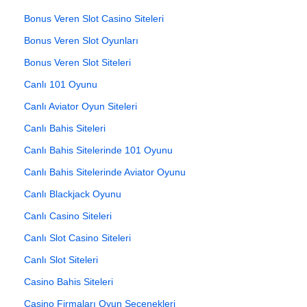
Bonus Veren Slot Casino Siteleri
Bonus Veren Slot Oyunları
Bonus Veren Slot Siteleri
Canlı 101 Oyunu
Canlı Aviator Oyun Siteleri
Canlı Bahis Siteleri
Canlı Bahis Sitelerinde 101 Oyunu
Canlı Bahis Sitelerinde Aviator Oyunu
Canlı Blackjack Oyunu
Canlı Casino Siteleri
Canlı Slot Casino Siteleri
Canlı Slot Siteleri
Casino Bahis Siteleri
Casino Firmaları Oyun Seçenekleri