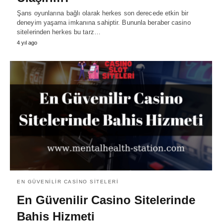
Şans oyunlarına bağlı olarak herkes son derecede etkin bir
deneyim yaşama imkanına sahiptir. Bununla beraber casino
sitelerinden herkes bu tarz…
4 yıl ago
EN GÜVENILIR CASINO SITELERI
En Güvenilir Casino Sitelerinde
Bahis Hizmeti