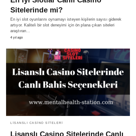
Sitelerinde mi?
En iyi slot oyunlarını oynamayı isteyen kişilerin sayısı giderek
artıyor. Kaliteli bir slot deneyimi için ön plana çıkan siteleri
araştıran…
4 yıl ago
LISANSLI CASINO SITELERI
Lisanslı Casino Sitelerinde Canlı