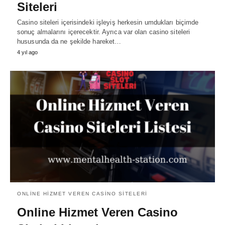
Siteleri
Casino siteleri içerisindeki işleyiş herkesin umdukları biçimde
sonuç almalarını içerecektir. Ayrıca var olan casino siteleri
hususunda da ne şekilde hareket…
4 yıl ago
ONLINE HIZMET VEREN CASINO SITELERI
Online Hizmet Veren Casino