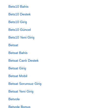
Bets10 Bahis
Bets10 Destek
Bets10 Giriş
Bets10 Güncel
Bets10 Yeni Giriş
Betsat
Betsat Bahis
Betsat Canlı Destek
Betsat Giriş
Betsat Mobil
Betsat Sorunsuz Giriş
Betsat Yeni Giriş
Betvole
Betvole Bonus