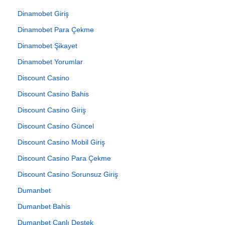
Dinamobet Giriş
Dinamobet Para Çekme
Dinamobet Şikayet
Dinamobet Yorumlar
Discount Casino
Discount Casino Bahis
Discount Casino Giriş
Discount Casino Güncel
Discount Casino Mobil Giriş
Discount Casino Para Çekme
Discount Casino Sorunsuz Giriş
Dumanbet
Dumanbet Bahis
Dumanbet Canlı Destek