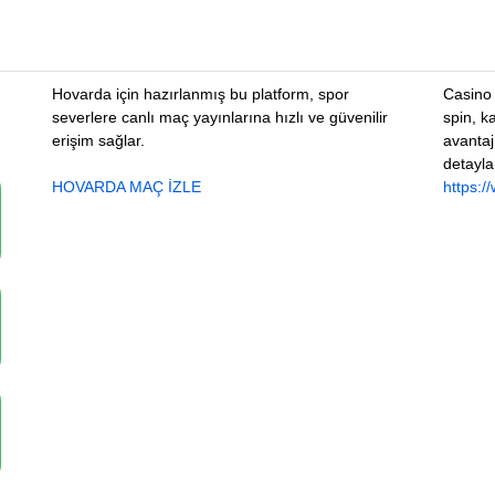
Hovarda için hazırlanmış bu platform, spor
Casino 
severlere canlı maç yayınlarına hızlı ve güvenilir
spin, k
erişim sağlar.
avantaj
detayla
HOVARDA MAÇ İZLE
https:/