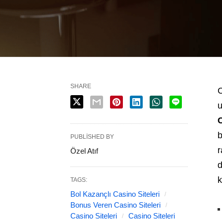
SHARE
C
u
C
b
PUBLISHED BY
r
Özel Atıf
d
k
TAGS:
Bol Kazançlı Casino Siteleri
Bonus Veren Casino Siteleri
Casino Siteleri
Casino Siteleri