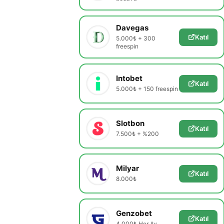
Davegas
Katıl
5.000₺ + 300
freespin
Intobet
Katıl
5.000₺ + 150 freespin
Slotbon
Katıl
7.500₺ + %200
Milyar
Katıl
8.000₺
Genzobet
Katıl
4.000₺ Her Ay