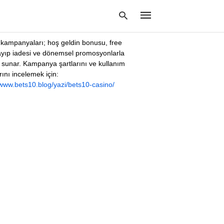
kampanyaları; hoş geldin bonusu, free
ayıp iadesi ve dönemsel promosyonlarla
 sunar. Kampanya şartlarını ve kullanım
rını incelemek için:
Type
/www.bets10.blog/yazi/bets10-casino/
your
search
query
and
hit
enter: