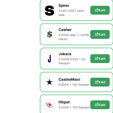
Spino
Katıl
2.000 USDT nakit
iade
Casher
Katıl
5.000₺ iade + 1.000₺
risksiz
Jokera
Katıl
3.000₺ %200 + 50
freespin
CasinoMaxi
Katıl
6.500₺ + 150 freespin
Hitpot
Katıl
5.000₺ + 100 freespin